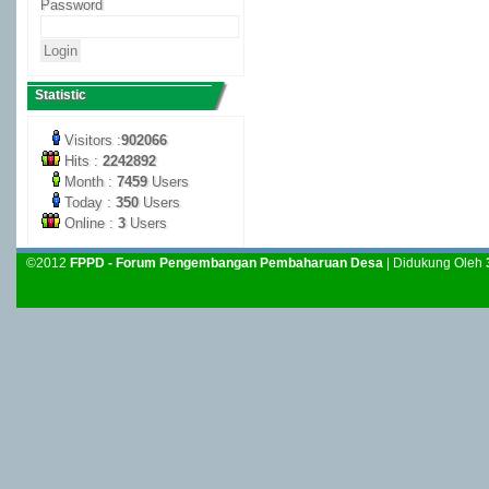
Password
Statistic
Visitors :
902066
Hits :
2242892
Month :
7459
Users
Today :
350
Users
Online :
3
Users
©2012
FPPD - Forum Pengembangan Pembaharuan Desa
| Didukung Oleh