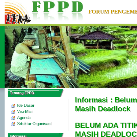
FORUM PENGEM
Tentang FPPD
Informasi : Belu
Ide Dasar
Masih Deadlock
Visi-Misi
Agenda
BELUM ADA TIT
Srtuktur Organisasi
MASIH DEADLOC
Informasi