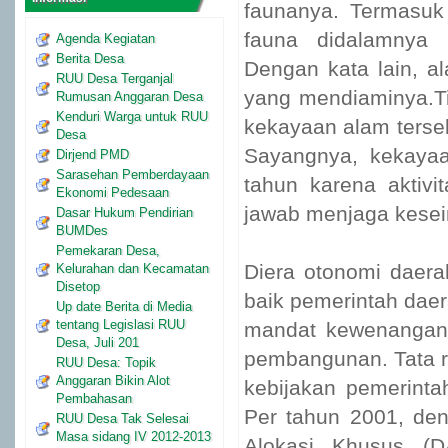
faunanya. Termasuk
fauna didalamnya
Agenda Kegiatan
Berita Desa
Dengan kata lain, 
RUU Desa Terganjal
yang mendiaminya.T
Rumusan Anggaran Desa
Kenduri Warga untuk RUU
kekayaan alam terseb
Desa
Sayangnya, kekayaa
Dirjend PMD
Sarasehan Pemberdayaan
tahun karena aktiv
Ekonomi Pedesaan
jawab menjaga kese
Dasar Hukum Pendirian
BUMDes
Pemekaran Desa,
Diera otonomi daera
Kelurahan dan Kecamatan
Disetop
baik pemerintah da
Up date Berita di Media
tentang Legislasi RUU
mandat kewenangan
Desa, Juli 201
pembangunan. Tata ru
RUU Desa: Topik
Anggaran Bikin Alot
kebijakan pemerint
Pembahasan
Per tahun 2001, d
RUU Desa Tak Selesai
Masa sidang IV 2012-2013
Alokasi Khusus (D