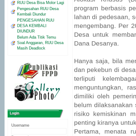
RUU Desa Bisa Molor Lagi
program berbasis pel
Pengesahan RUU Desa
Kembali Diundur
lahan di pedesaan, s
PENGESAHAN RUU
mengembang. Per 20
DESA KEMBALI
DIUNDUR
Desa untuk memban
Belum Ada Titik Temu
Dana Desanya.
Soal Anggaran, RUU Desa
Masih Deadlock
Hanya saja, bila me
dan pekebun di desa
terliputi kelemba
menguntungkan, r
dimiliki oleh pemer
belum dilaksanakan s
risiko kemiskinan 
Login
penting kiranya untuk
Username
Pertama, menata r