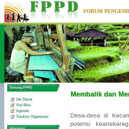
FORUM PENGEM
Tentang FPPD
Membalik dan Me
Ide Dasar
Visi-Misi
Agenda
Desa-desa di Keca
Srtuktur Organisasi
potensi keanekara
Informasi