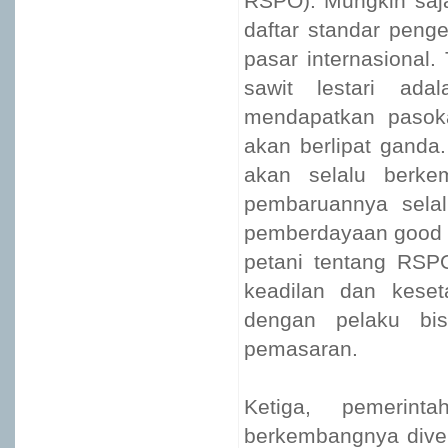
RSPO). Mungkin saj
daftar standar penge
pasar internasional.
sawit lestari ad
mendapatkan pasoka
akan berlipat ganda
akan selalu berk
pembaruannya selal
pemberdayaan good a
petani tentang RSP
keadilan dan keset
dengan pelaku bi
pemasaran.
Ketiga, pemerint
berkembangnya diver