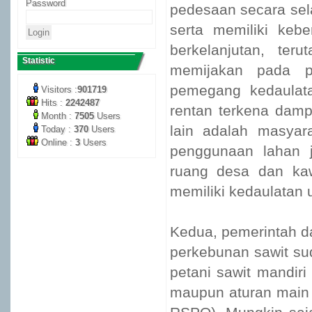
Password
pedesaan secara sel
serta memiliki keb
berkelanjutan, ter
Statistic
memijakan pada pe
pemegang kedaulat
Visitors :
901719
Hits :
2242487
rentan terkena damp
Month :
7505
Users
lain adalah masyar
Today :
370
Users
Online :
3
Users
penggunaan lahan 
ruang desa dan ka
memiliki kedaulatan 
Kedua, pemerintah da
perkebunan sawit su
petani sawit mandiri
maupun aturan main 