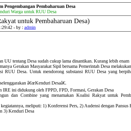
um Pengembangan Pembaharuan Desa
Kenduri Warga untuk RUU Desa
 Rakyat untuk Pembaharuan Desa)
:29:42 - by :
admin
an UU tentang Desa sudah cukup lama dinantikan. Kurang lebih enam
amanya Gerakan Masyarakat Sipil bersama Pemerintah Desa melakuka
si RUU Desa. Untuk mendorong substansi RUU Desa yang berpih
selenggarakan â€œKenduri Desaâ€.
n IRE ini didukung oleh FPPD, FPD, Formasi, Gerakan Desa
gun dan Combine yang menamakan Koalisi Rakyat untuk Pemb
kegiatannya, meliputi: 1) Konferensi Pers, 2) Audensi dengan Pansu
n 3) Kenduri Desa