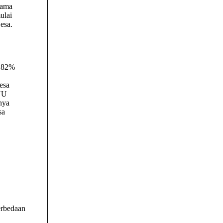
lama
ulai
esa.
, 82%
esa
 UU
nya
sa
rbedaan