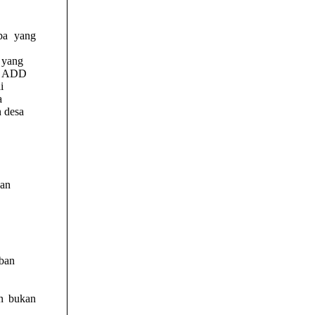
pa yang
 yang
an ADD
i
a
 desa
san
aban
n bukan