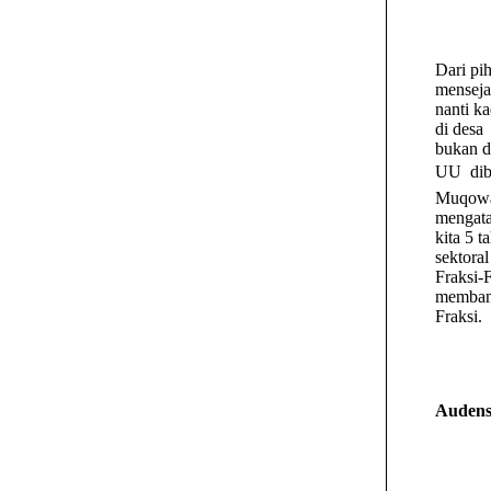
Dari pi
menseja
nanti k
di desa
bukan d
UU dibe
Muqow
mengata
kita 5 
sektoral
Fraksi-
membang
Fraksi.
Audens