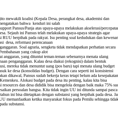
jito mewakili koalisi (Kepala Desa, perangkat desa, akademisi dan
engatakan bahwa
kenduri ini salah
support Pansus/Panja atas upaya-upaya melakukan akselerasi/percepata
a. Sejauh ini Pansus telah melakukan upaya-upaya strategis agar
si RUU berpihak pada rakyat. Isu penting soal kedudukan dan kewena
si
desa, reformasi perencanaan
ganggaran. Soal agraria, sengketa tidak mendapatkan perhatian secara
Pembahasan yang cukup alot
i anggaran, yang dituntut teman-teman sebenarnya menata ulang
naan penganggaran. Kalau desa diakui (rekognisi) dalam bentuk
ibusi, mereka tidak menuntut uang (pos baru) tapi menata ulang budget
suk ke desa (konsolidas budget). Dengan cara seperti ini konsistensi
akan dikawal, Pansus sudah bekerja keras tetapi belum ada kesepakata
Kemenkeu. Alokasi budget pada desa itu penting, kalau kita bisa
usi resources dan desa dididik bisa mengelola dengan baik maka 75% su
saikan persoalan bangsa. Kita tidak ingin UU ini ditunda sampai pasca
 tahun ini bisa ditetapkan dengan substansi yang berpihak pada desa. J
UU memanfaatkan ketika masyarakat fokus pada Pemilu sehingga tida
pada substansi.