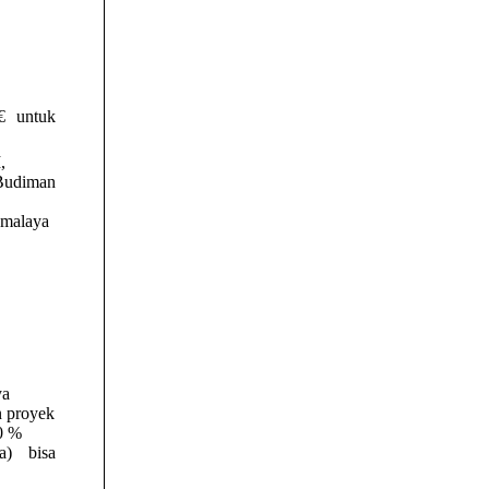
 untuk
,
Budiman
kmalaya
ya
n proyek
0 %
a)
bisa