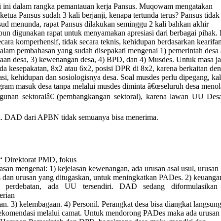
 ini dalam rangka pemantauan kerja Pansus. Muqowam mengatakan
ketua Pansus sudah 3 kali berjanji, kenapa tertunda terus? Pansus tidak
ud menunda, rapat Pansus dilakukan seminggu 2 kali bahkan akhir
un digunakan rapat untuk menyamakan apresiasi dari berbagai pihak.
ecara komperhensif, tidak secara teknis, kehidupan berdasarkan kearifa
Dalam pembahasan yang sudah disepakati mengenai 1) pemerintah desa 
taan desa, 3) kewenangan desa, 4) BPD, dan 4) Musdes. Untuk masa j
da kesepakatan, 8x2 atau 6x2, posisi DPR di 8x2, karena berkaitan de
si, kehidupan dan sosiologisnya desa. Soal musdes perlu dipegang, ka
gram masuk desa tanpa melalui musdes diminta â€œseluruh desa meno
unan sektoralâ€ (pembangkangan sektoral), karena lawan UU Des
l. DAD dari APBN tidak semuanya bisa menerima.
“ Direktorat PMD, fokus
san mengenai: 1) kejelasan kewenangan, ada urusan asal usul, urusan
as dan urusan yang ditugaskan, untuk meningkatkan PADes. 2) keuanga
i perdebatan, ada UU tersendiri. DAD sedang diformulasikan
erian
n. 3) kelembagaan. 4) Personil. Perangkat desa bisa diangkat langsun
rekomendasi melalui camat. Untuk mendorong PADes maka ada urusan