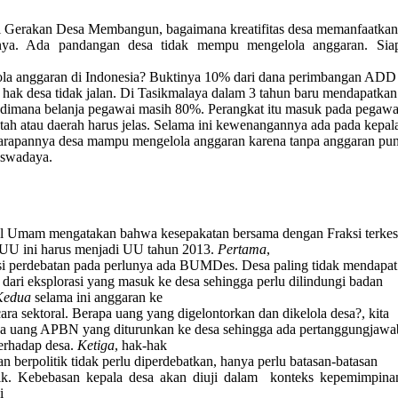
i Gerakan Desa Membangun, bagaimana kreatifitas desa memanfaatkan
inya. Ada pandangan desa tidak mempu mengelola anggaran. Sia
la anggaran di Indonesia? Buktinya 10% dari dana perimbangan ADD
 hak desa tidak jalan. Di Tasikmalaya dalam 3 tahun baru mendapatk
, dimana belanja pegawai masih 80%. Perangkat itu masuk pada pegawa
tah atau daerah harus jelas. Selama ini kewenangannya ada pada kepal
arapannya desa mampu mengelola anggaran karena tanpa anggaran pun
swadaya.
l Umam mengatakan bahwa kesepakatan bersama dengan Fraksi terke
UU ini harus menjadi UU tahun 2013.
Pertama
,
si perdebatan pada perlunya ada BUMDes. Desa paling tidak mendapat
 dari eksplorasi yang masuk ke desa sehingga perlu dilindungi badan
Kedua
selama ini anggaran ke
ara sektoral. Berapa uang yang digelontorkan dan dikelola desa?, kita
da uang APBN yang diturunkan ke desa sehingga ada pertanggungjaw
terhadap desa.
Ketiga
, hak-hak
n berpolitik tidak perlu diperdebatkan, hanya perlu batasan-batasan
tik. Kebebasan kepala desa akan diuji dalam
konteks kepemimpina
i