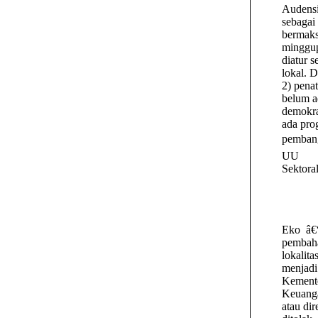
Audensi
sebagai 
bermaks
minggup
diatur s
lokal. 
2) pena
belum a
demokra
ada pro
pembang
UU
Sektora
Eko
â€
pembaha
lokalit
menjad
Kement
Keuanga
atau di