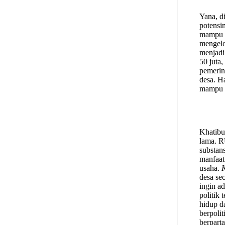
Yana, d
potens
mampu
mengelo
menjadi
50 juta
pemerin
desa. H
mampu 
Khatibu
lama. R
substan
manfaat
usaha.
desa sec
ingin a
politik 
hidup da
berpoli
berparta