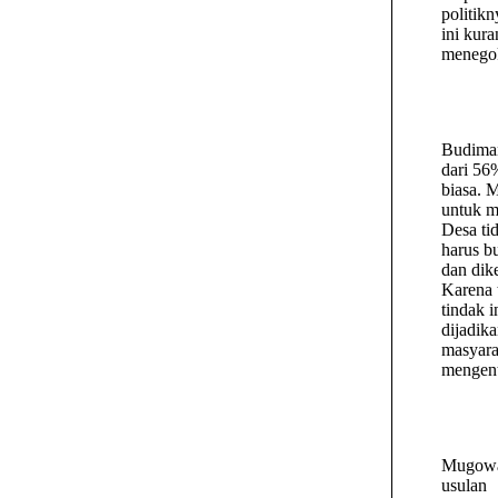
politik
ini kur
menegok
Budiman
dari 56
biasa. 
untuk m
Desa ti
harus b
dan dik
Karena 
tindak 
dijadik
masyara
mengent
Mugowa
usulan