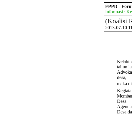
FPPD - For
Informasi : 
(Koalisi
2013-07-10 11
Kelahir
tahun l
Advoka
desa,
maka di
Kegiata
Memban
Desa.
Agenda 
Desa da