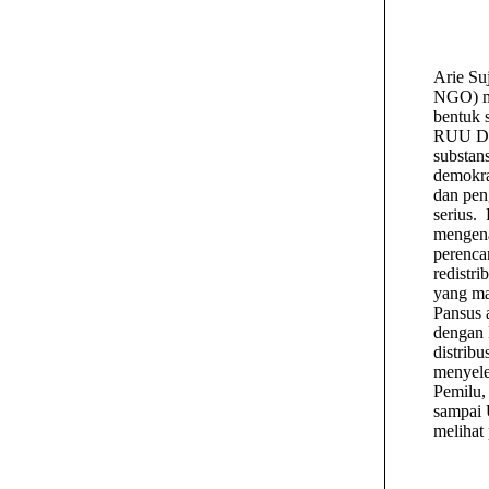
Arie Su
NGO) m
bentuk 
RUU Des
substan
demokra
dan pen
serius.
mengena
perenca
redistr
yang ma
Pansus 
dengan 
distrib
menyele
Pemilu,
sampai 
melihat 