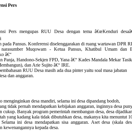
nsi Pers
ensi Pers mengupas RUU Desa dengan tema â€œKenduri desaâ€
i
 pada Pansus. Konferensi diselenggarakan di ruang wartawan DPR RI
 narasumber Muqowam - Ketua Pansus, Khatibul Umam dan 
ko â€“
n Panja, Handono-Sekjen FPD, Yana â€“ Kades Mandala Mekar Tasi
embangun), dan Arie Sujito â€“ IRE.
embahasan RUU Desa masih ada dua pinter yaitu soal masa jabatan
desa dan anggaran.
 menginginkan desa mandiri, selama ini desa dipandang bodoh,
kang tidak pernah mendapatkan kebijakan anggaran, inginnya desa pun
n cukup. Banyak program pemerintah membangun desa, desa dijadika
tah yang kadang kala tidak dibutuhkan desa, makanya kita menuntut 1
elama ini desa mendapatkan sisa anggaran. Aset desa (skala des
an kewenangannya kepada desa.