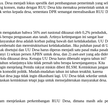
nya. Desa menjadi lokus spesifik dari pembangunan pemerintah yang se
ang konsen, maka dengan RUU Desa kita memaksa pemerintah untuk m
 serius kepada desa, sementara DPR semangat merealisasikan RUU D
 mengatakan bahwa 56% aset nasional dikuasai oleh 0,2% penduduk
% berupa penguasaan atas tanah. Artinya ketimpangan ini sangat luar
Masyarakat desa adalah korban paling bawah dari ketidakadailan. UU D
embenahi dan merestrukturisasi ketidakadailan. Jika puluhan pasal di
dak disetujui dan UU Desa harus diperas menjadi satu pasal maka pasal
unyi 1) sekian persen APBN untuk desa, dan 2) aset-aset yang ada dide
elola dikuasai desa. Kenapa UU Desa harus dibenahi segera tahun ini?
tahun selanjutnya kita tidak pernah tahu berapa kesenjangannya. Kita
ingin menjelang Pemilu rakyat miskin diberi BLSM. Kemiskinan jangan
an komoditi politik. Mudah-mudahan tahun ini tahun terakhir, karena
kat desa juga tidak ingin dikasihani lagi. UU Desa tidak sekedar untuk
askan kemiskinan tetapi juga untuk mensejahterakan masyarakat desa.
m menjelaskan perkembangan RUU Desa, dimana masih ada pe