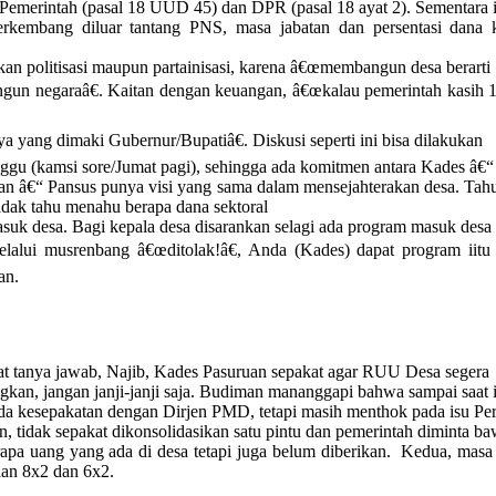
Pemerintah (pasal 18 UUD 45) dan DPR (pasal 18 ayat 2). Sementara 
rkembang diluar tantang PNS, masa jabatan dan persentasi dana 
kan politisasi maupun partainisasi, karena â€œmembangun desa berarti
un negaraâ€. Kaitan dengan keuangan, â€œkalau pemerintah kasih 
ya yang dimaki Gubernur/Bupatiâ€. Diskusi seperti ini bisa dilakukan
nggu (kamsi sore/Jumat pagi), sehingga ada komitmen antara Kades â€“
n â€“ Pansus punya visi yang sama dalam mensejahterakan desa. Tah
idak tahu menahu berapa dana sektoral
suk desa. Bagi kepala desa disarankan selagi ada program masuk desa
elalui musrenbang â€œditolak!â€, Anda (Kades) dapat program iitu
an.
at tanya jawab, Najib, Kades Pasuruan sepakat agar RUU Desa segera
gkan, jangan janji-janji saja. Budiman mananggapi bahwa sampai saat i
da kesepakatan dengan Dirjen PMD, tetapi masih menthok pada isu Pe
n, tidak sepakat dikonsolidasikan satu pintu dan pemerintah diminta b
rapa uang yang ada di desa tetapi juga belum diberikan.
Kedua, masa 
lan 8x2 dan 6x2.