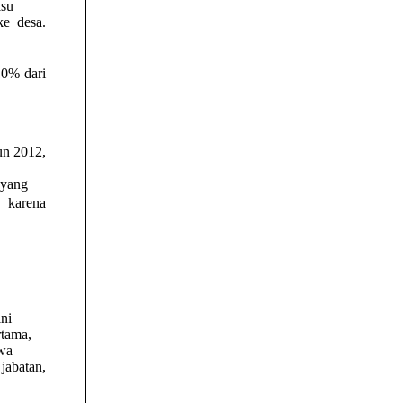
isu
ke desa.
10% dari
un 2012,
 yang
karena
ni
rtama,
awa
jabatan,