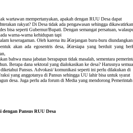
hak wartawan mempertanyakan, apakah dengan RUU Desa dapat
hterakan rakyat? Di Desa tidak ada pengawasan sehingga dikawatirka
ades bisa seperti Gubernur/Bupati. Dengan semangat persatuan, walaup
ada warna-warna kehidupan tapi
alam keseragaman. Oleh karena itu â€œjangan buru-buru diundangkan,
ntuk akan ada egosentris desa, â€œsiapa yang berduit yang berk
an,
kan bahwa masa jabatan berapapun tidak masalah, sementara pemerint
tahun. Berapa dana sektoral yang dialokasikan ke desa? Harusnya semua
 diketahui Pansus. Advokasi/ komunikasi seperti ini perlu dilakukan di
Fraksi yang anggotanya di Pansus sehingga UU lahir bisa untuk syarat
un desa. Juga perlu ada forum di Media yang mendorong Pemerintah
i dengan Pansus RUU Desa