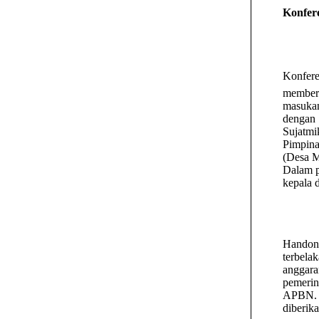
Konfere
Konfer
member
masukan
dengan
Sujatmi
Pimpina
(Desa M
Dalam p
kepala 
Handono
terbela
anggara
pemerin
APBN. S
diberik