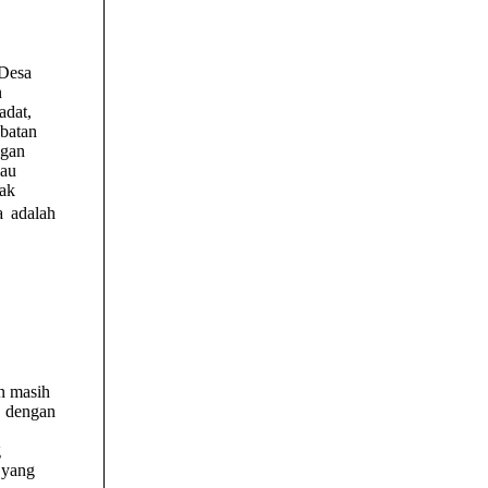
 Desa
n
adat,
abatan
ngan
lau
lak
a adalah
n masih
 dengan
g
 yang