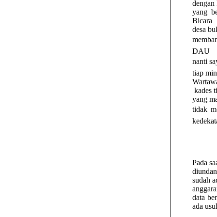
dengan 
yang be
Bicara
desa bu
membang
DAU
nanti sa
tiap mi
Wartawa
kades t
yang ma
tidak m
kedekat
Pada sa
diundan
sudah a
anggara
data be
ada usu