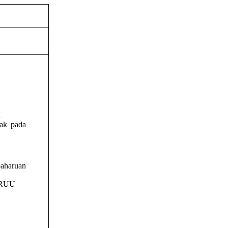
n
ak pada
aharuan
s RUU