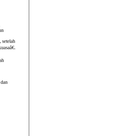
n
un
 setelah
uasaâ€.
ah
 dan